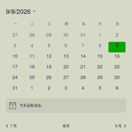
活
9/8/2026
选
活
动
一
星期一
二
星期二
三
星期三
四
星期四
五
星期五
六
星期六
日
星期日
择
日
0
0
0
0
0
0
0
27
28
29
30
31
1
2
动
期
活
活
活
活
活
活
活
0
0
0
0
0
0
0
3
4
5
6
7
8
9
动
动
动
动
动
动
动
的
活
活
活
活
活
活
活
0
0
0
0
0
0
0
10
11
12
13
14
15
16
动
动
动
动
动
动
动
日
活
活
活
活
活
活
活
0
0
0
0
0
0
0
17
18
19
20
21
22
23
动
动
动
动
动
动
动
活
活
活
活
活
活
活
历
0
0
0
0
0
0
0
24
25
26
27
28
29
30
动
动
动
动
动
动
动
活
活
活
活
活
活
活
0
0
0
0
0
0
0
31
1
2
3
4
5
6
动
动
动
动
动
动
动
活
活
活
活
活
活
活
动
动
动
动
动
动
动
今天没有活动。
Notice
7 月
本月
9 月