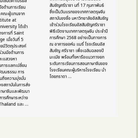
ยนเซนต์คาเบรียล
สัมชัญศรีราชา นที่ 17 กุมภาพันธ์
ือด้านการเรียน
ซึ่งเป็นวันแรกของเทศกาลตรุษจีน
 คณะผู้แทนจาก
สถาบันขงจื่อ มหาวิทยาลัยอัสสัมชัญ
titute at
เข้าร่วมโรงเรียนอัสสัมชัญศรีราชา
versity ได้เข้า
พิธีเปิดงานเทศกาลตรุษจีน ประจำปี
างการที่ Saint
การศึกษา 2568 อย่างเป็นทางการ
e เมื่อวันที่ 5
ณ อาคารยอห์น แมรี่ โรงเรียนอัส
ยมีวัตถุประสงค์
สัมชัญ ศรีราชา เพื่อเฉลิมฉลองปี
ร่วมมือด้านการ
มะเมีย พร้อมทั้งหารือแนวทางยก
และแสวงหา
ระดับการเรียนการสอนภาษาจีนของ
นการแลกเปลี่ยน
โรงเรียนคณะผู้บริหารโรงเรียน นำ
วัฒนธรรม การ
โดยภราดา …
อนถึงความมุ่งมั่น
สองสถาบันในการส่ง
้ภาษาจีนและพัฒนา
การศึกษาระหว่าง
 Thailand และ …