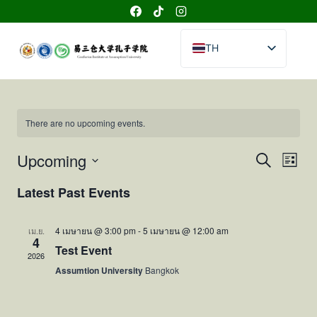
Skip
to
content
TH
EN
CN
There are no upcoming events.
Events
Upcoming
Eve
Search
List
Select
Vie
Search
Latest Past Events
date.
Nav
and
4 เมษายน @ 3:00 pm
-
5 เมษายน @ 12:00 am
เม.ย.
4
Views
Test Event
2026
Assumtion University
Bangkok
Naviga