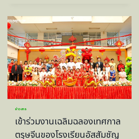
งาน
เฉลิม
ฉลอง
เทศกาล
ตรุษ
จีน
ของ
โรง
เรียน
อัส
สัมชัญ
ศรีราชา
ข่าวสาร
เข้าร่วมงานเฉลิมฉลองเทศกาล
ตรุษจีนของโรงเรียนอัสสัมชัญ