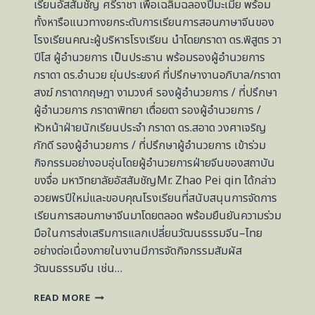
เรียนอัสสัมชัญ ศรีราชา เพื่อเฉลิมฉลองปีมะเมีย พร้อม
ทั้งหารือแนวทางยกระดับการเรียนการสอนภาษาจีนของ
โรงเรียนคณะผู้บริหารโรงเรียน นำโดยภราดา ดร.พิสูตร วา
ปีโส ผู้อำนวยการ เป็นประธาน พร้อมรองผู้อำนวยการ
ภราดา ดร.อำนวย ยุ่นประยงค์ ที่ปรึกษางานอภิบาล/ภราดา
สงฆ์ ภราดากฤษฎา งามวงศ์ รองผู้อำนวยการ / ที่ปรึกษา
ผู้อำนวยการ ภราดาพิทยา เตื่อยตา รองผู้อำนวยการ /
หัวหน้าฝ่ายนักเรียนประจำ ภราดา ดร.สอาด วงศาเจริญ
ภักดี รองผู้อำนวยการ / ที่ปรึกษาผู้อำนวยการ เข้าร่วม
กิจกรรมอย่างอบอุ่นโดยผู้อำนวยการฝ่ายจีนของสถาบัน
ขงจื่อ มหาวิทยาลัยอัสสัมชัญMr. Zhao Pei qin ได้กล่าว
อวยพรปีใหม่และขอบคุณโรงเรียนที่สนับสนุนการจัดการ
เรียนการสอนภาษาจีนมาโดยตลอด พร้อมยืนยันความร่วม
มือในการส่งเสริมการแลกเปลี่ยนวัฒนธรรมจีน–ไทย
อย่างต่อเนื่องภายในงานมีการจัดกิจกรรมสัมผัส
วัฒนธรรมจีน เช่น…
เข้า
READ MORE
ร่วม