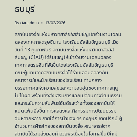
ธนบุรี
By
ciauadmin
13/02/2026
สถาบันขงจื่อแห่งมหาวิทยาลัยอัสสัมชัญเข้าร่วมงานเฉลิม
ฉลองเทศกาลตรุษจีน ณ โรงเรียนอัสสัมชัญธนบุรี เมื่อ
วันที่ 13 กุมภาพันธ์ สถาบันขงจื่อแห่งมหาวิทยาลัยอัส
สัมชัญ (CIAU) ได้รับเชิญให้เข้าร่วมงานเฉลิมฉลอง
เทศกาลตรุษจีนที่จัดขึ้นโดยโรงเรียนอัสสัมชัญธนบุรี
คณะผู้แทนจากสถาบันขงจื่อได้ร่วมเฉลิมฉลองกับ
คณาจารย์และนักเรียนของโรงเรียน ท่ามกลาง
บรรยากาศแห่งความสุขและความอบอุ่นของเทศกาลฤดู
ใบไม้ผลิ พร้อมทั้งส่งเสริมการแลกเปลี่ยนทางวัฒนธรรม
และกระชับความสัมพันธ์อันดีระหว่างทั้งสองสถาบันให้
แน่นแฟ้นยิ่งขึ้น การแสดงและกิจกรรมทางวัฒนธรรม
อันหลากหลาย ภายใต้การนำของ ดร.คงฤษธิ์ ชาติปรักษ์ ผู้
อำนวยการฝ่ายไทยของสถาบันขงจื่อ คณาจารย์จาก
สถาบันได้ร่วมส่งมอบคำอวยพรเนื่องในโอกาสขึ้นปีใหม่