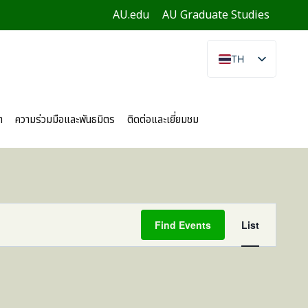
AU.edu
AU Graduate Studies
TH
EN
CN
า
ความร่วมมือและพันธมิตร
ติดต่อและเยี่ยมชม
Event
Find Events
List
Views
Navigat