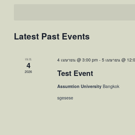
Views
date.
Keyword.
Navigation
Latest Past Events
เม.ย.
4 เมษายน @ 3:00 pm
-
5 เมษายน @ 12:
4
Test Event
2026
Assumtion University
Bangkok
sgesese